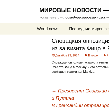
МИРОВЫЕ НОВОСТИ —
Worlds news ru — последние мировые новос
Перейти
World news
Последние мировые
к
содержимому
Словацкая оппозиция
из-за визита Фицо в
Декабрь 23, 2024
В мире
Р
Словацкая оппозиция устроила митинг
Роберта Фицо в Москву и его встреч
сообщает телеканал Markiza.
←
Президент Словакии 
и Путина
Навигация
В Гренландии отреагиро
по