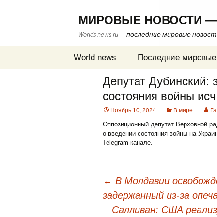
МИРОВЫЕ НОВОСТИ —
Worlds news ru — последние мировые новос
Перейти
World news
Последние мировые
к
содержимому
Депутат Дубинский: 
состояния войны исч
Ноябрь 10, 2024
В мире
Га
Оппозиционный депутат Верховной ра
о введении состояния войны на Украи
Telegram-канале.
←
В Молдавии освобожде
задержанный из-за опеч
Навигация
Салливан: США реализ
по