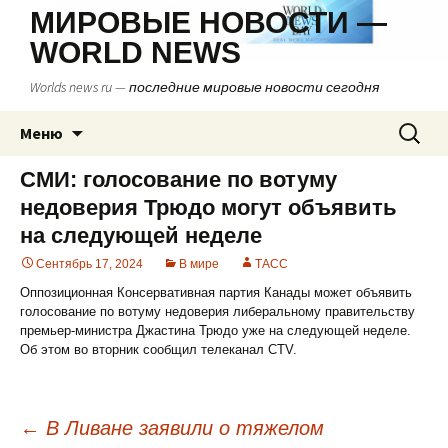
МИРОВЫЕ НОВОСТИ —
WORLD NEWS
Worlds news ru — последние мировые новости сегодня
Перейти
Найти:
Меню
к
содержимому
СМИ: голосование по вотуму
недоверия Трюдо могут объявить
на следующей неделе
Сентябрь 17, 2024
В мире
ТАСС
Оппозиционная Консервативная партия Канады может объявить
голосование по вотуму недоверия либеральному правительству
премьер-министра Джастина Трюдо уже на следующей неделе.
Об этом во вторник сообщил телеканал CTV.
←
В Ливане заявили о тяжелом