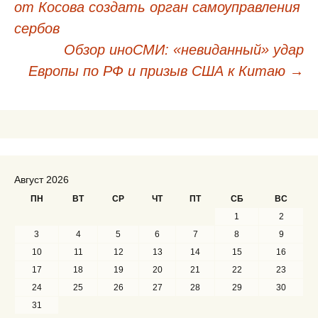
от Косова создать орган самоуправления
Навигация
сербов
по
Обзор иноСМИ: «невиданный» удар
записям
Европы по РФ и призыв США к Китаю
→
Август 2026
ПН
ВТ
СР
ЧТ
ПТ
СБ
ВС
1
2
3
4
5
6
7
8
9
10
11
12
13
14
15
16
17
18
19
20
21
22
23
24
25
26
27
28
29
30
31