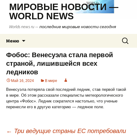
МИРОВЫЕ НОВОСТИ —
WORLD NEWS
Worlds news ru — последние мировые новости сегодня
Перейти
Найти:
Меню
к
содержимому
Фобос: Венесуэла стала первой
страной, лишившейся всех
ледников
Май 16, 2024
В мире
Венесуэла потеряла свой последний ледник, став первой такой
в мире. Об этом рассказали специалисты метеорологического
центра «Фобос». Ледник сократился настолько, что ученые
перенесли его в другую категорию — ледяное поле.
←
Три ведущие страны ЕС потребовали