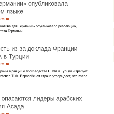
Германии» опубликовала
ом языке
ews.ru
рнатива для Германии» опубликовало резолюцию,
тета Германии.
сть из-за доклада Франции
А в Турции
ews.ru
роны Франции о производстве БПЛА в Турции и требует
efence Türk. Европейская страна утверждает, что взяла
о опасаются лидеры арабских
ия Асада
ews.ru