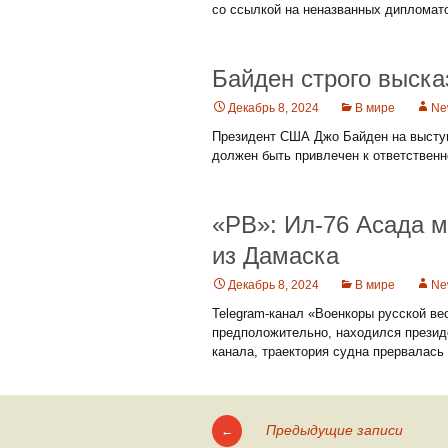
со ссылкой на неназванных дипломат
Байден строго выска
Декабрь 8, 2024
В мире
Ne
Президент США Джо Байден на выступ
должен быть привлечен к ответственн
«РВ»: Ил-76 Асада м
из Дамаска
Декабрь 8, 2024
В мире
Ne
Telegram-канал «Военкоры русской ве
предположительно, находился презид
канала, траектория судна прервалась
Предыдущие записи
←