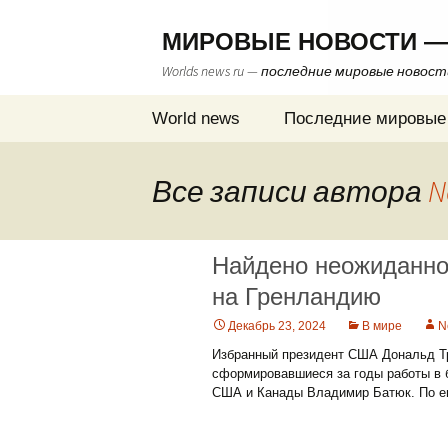
МИРОВЫЕ НОВОСТИ —
Worlds news ru — последние мировые новос
Перейти
World news
Последние мировые
к
содержимому
Все записи автора
N
Найдено неожиданно
на Гренландию
Декабрь 23, 2024
В мире
N
Избранный президент США Дональд Т
сформировавшиеся за годы работы в б
США и Канады Владимир Батюк. По ег