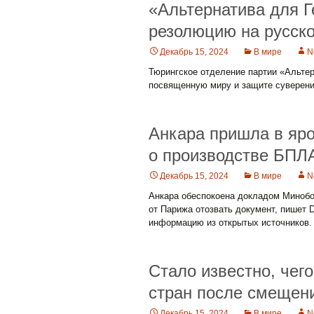
«Альтернатива для 
резолюцию на русск
Декабрь 15, 2024
В мире
N
Тюрингское отделение партии «Альте
посвященную миру и защите суверени
Анкара пришла в яро
о производстве БПЛ
Декабрь 15, 2024
В мире
N
Анкара обеспокоена докладом Минобо
от Парижа отозвать документ, пишет D
информацию из открытых источников.
Стало известно, чег
стран после смещен
Декабрь 15, 2024
В мире
N