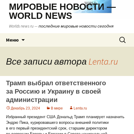
МИРОВЫЕ НОВОСТИ —
WORLD NEWS
Worlds news ru — последние мировые новости сегодня
Перейти
Найти:
Меню
к
содержимому
Все записи автора
Lenta.ru
Трамп выбрал ответственного
за Россию и Украину в своей
администрации
Декабрь 23, 2024
В мире
Lenta.ru
Избранный президент США Дональд Трамп планирует назначить
Эндрю Пика, курировавшего вопросы внешней политики
в его первый президентский срок, старшим директором
по вопросам Европы и Евразии в Совете национальной