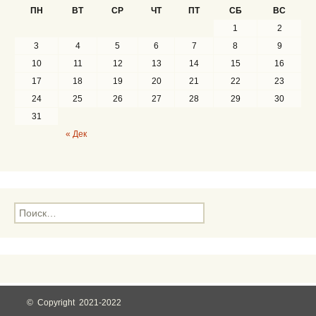
ПН
ВТ
СР
ЧТ
ПТ
СБ
ВС
1
2
3
4
5
6
7
8
9
10
11
12
13
14
15
16
17
18
19
20
21
22
23
24
25
26
27
28
29
30
31
« Дек
Н
а
й
т
и
:
© Copyright 2021-2022