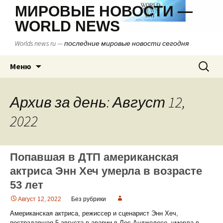
МИРОВЫЕ НОВОСТИ —
WORLD NEWS
Worlds news ru — последние мировые новости сегодня
Перейти
Найти:
Меню
к
содержимому
Архив за день: Август 12,
2022
Попавшая в ДТП американская
актриса Энн Хеч умерла в возрасте
53 лет
Август 12, 2022
Без рубрики
Американская актриса, режиссер и сценарист Энн Хеч,
пострадавшая 5 августа в аварии в Лос-Анджелесе, умерла в