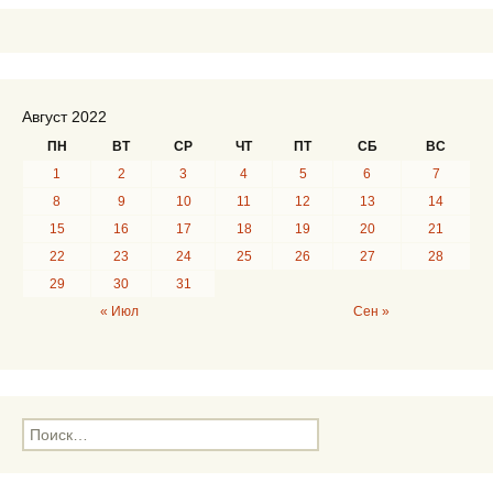
записям
Август 2022
ПН
ВТ
СР
ЧТ
ПТ
СБ
ВС
1
2
3
4
5
6
7
8
9
10
11
12
13
14
15
16
17
18
19
20
21
22
23
24
25
26
27
28
29
30
31
« Июл
Сен »
Н
а
й